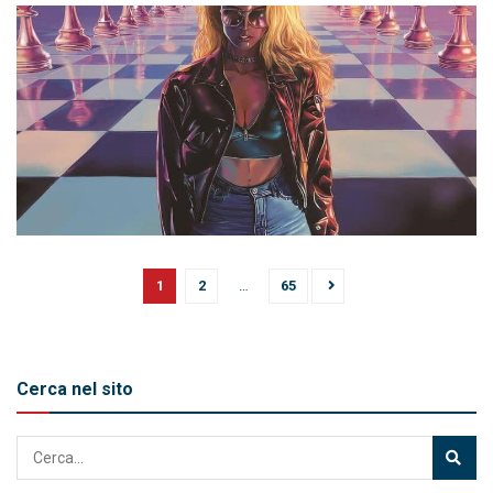
1
2
…
65
Cerca nel sito