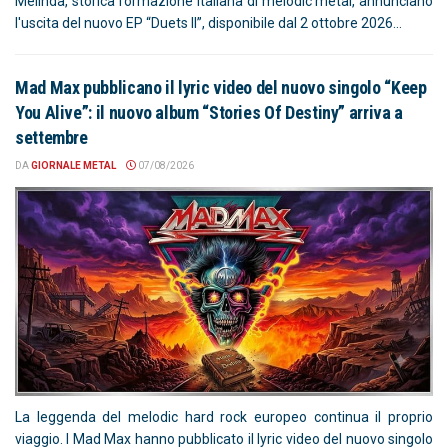
Melinda, storica formazione italiana di melodic metal, annunciano
l'uscita del nuovo EP “Duets II”, disponibile dal 2 ottobre 2026...
Mad Max pubblicano il lyric video del nuovo singolo “Keep
You Alive”: il nuovo album “Stories Of Destiny” arriva a
settembre
DA
GIORNALE METAL
07/08/2026
La leggenda del melodic hard rock europeo continua il proprio
viaggio. I Mad Max hanno pubblicato il lyric video del nuovo singolo