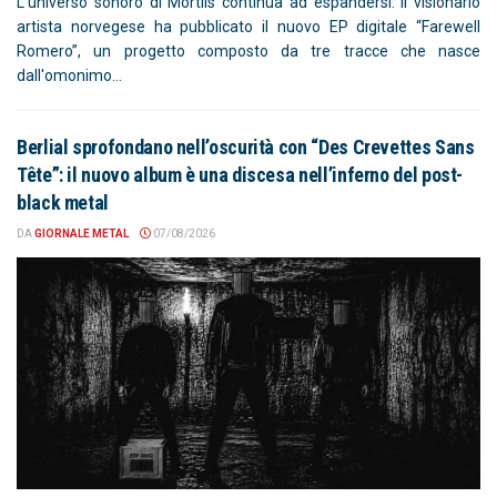
L'universo sonoro di Mortiis continua ad espandersi. Il visionario
artista norvegese ha pubblicato il nuovo EP digitale “Farewell
Romero”, un progetto composto da tre tracce che nasce
dall'omonimo...
Berlial sprofondano nell’oscurità con “Des Crevettes Sans
Tête”: il nuovo album è una discesa nell’inferno del post-
black metal
DA
GIORNALE METAL
07/08/2026