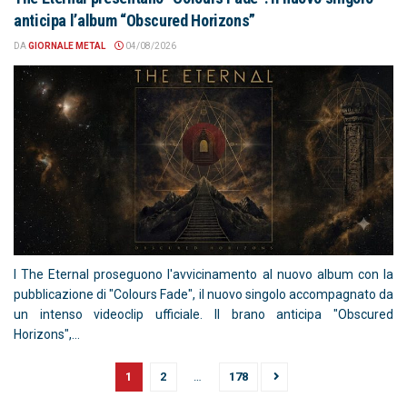
anticipa l’album “Obscured Horizons”
DA
GIORNALE METAL
04/08/2026
I The Eternal proseguono l'avvicinamento al nuovo album con la
pubblicazione di "Colours Fade", il nuovo singolo accompagnato da
un intenso videoclip ufficiale. Il brano anticipa "Obscured
Horizons",...
1
2
…
178