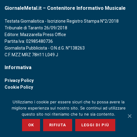
GiornaleMetal.it – Contenitore Informativo Musicale
Testata Giornalistica - Iscrizione Registro Stampa N°2/2018
Tribunale di Taranto 26/09/2018
Editore: Mazzarella Press Office
Partita Iva: 02985480736
Giornalista Pubblicista - O.N.d.G. N°138263
C.F. MZZ MRZ 78H11 L049 J
Informativa
Privacy Policy
Cookie Policy
Utilizziamo i cookie per essere sicuri che tu possa avere la
migliore esperienza sul nostro sito. Se continui ad utilizzare
questo sito noi riteniamo che tu ne sia contento.
© 2020 GIORNALE METAL - P. IVA 02985480736
OK
RIFIUTA
LEGGI DI PIÙ