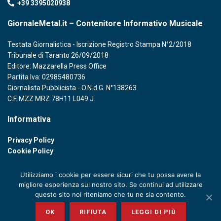
+39 3395020938
GiornaleMetal.it – Contenitore Informativo Musicale
Testata Giornalistica - Iscrizione Registro Stampa N°2/2018
Tribunale di Taranto 26/09/2018
Editore: Mazzarella Press Office
Partita Iva: 02985480736
Giornalista Pubblicista - O.N.d.G. N°138263
C.F. MZZ MRZ 78H11 L049 J
Informativa
Privacy Policy
Cookie Policy
Utilizziamo i cookie per essere sicuri che tu possa avere la
migliore esperienza sul nostro sito. Se continui ad utilizzare
questo sito noi riteniamo che tu ne sia contento.
© 2020 GIORNALE METAL - P. IVA 02985480736
OK
RIFIUTA
LEGGI DI PIÙ