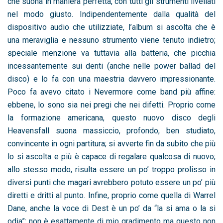
che suona in maniera perfetta, con tutti gli strumenti livellati
nel modo giusto. Indipendentemente dalla qualità del
dispositivo audio che utilizziate, l’album si ascolta che è
una meraviglia e nessuno strumento viene tenuto indietro;
speciale menzione va tuttavia alla batteria, che picchia
incessantemente sui denti (anche nelle power ballad del
disco) e lo fa con una maestria davvero impressionante.
Poco fa avevo citato i Nevermore come band più affine:
ebbene, lo sono sia nei pregi che nei difetti. Proprio come
la formazione americana, questo nuovo disco degli
Heavensfall suona massiccio, profondo, ben studiato,
convincente in ogni partitura; si avverte fin da subito che più
lo si ascolta e più è capace di regalare qualcosa di nuovo;
allo stesso modo, risulta essere un po’ troppo prolisso in
diversi punti che magari avrebbero potuto essere un po’ più
diretti e dritti al punto. Infine, proprio come quella di Warrel
Dane, anche la voce di Dest è un po’ da “la si ama o la si
odia”: non è esattamente di mio gradimento ma questo non