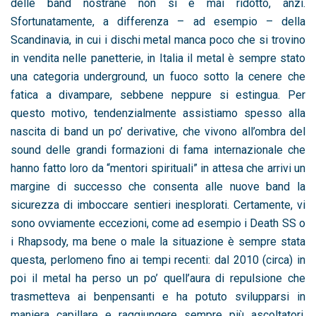
delle band nostrane non si è mai ridotto, anzi.
Sfortunatamente, a differenza – ad esempio – della
Scandinavia, in cui i dischi metal manca poco che si trovino
in vendita nelle panetterie, in Italia il metal è sempre stato
una categoria underground, un fuoco sotto la cenere che
fatica a divampare, sebbene neppure si estingua. Per
questo motivo, tendenzialmente assistiamo spesso alla
nascita di band un po’ derivative, che vivono all’ombra del
sound delle grandi formazioni di fama internazionale che
hanno fatto loro da “mentori spirituali” in attesa che arrivi un
margine di successo che consenta alle nuove band la
sicurezza di imboccare sentieri inesplorati. Certamente, vi
sono ovviamente eccezioni, come ad esempio i Death SS o
i Rhapsody, ma bene o male la situazione è sempre stata
questa, perlomeno fino ai tempi recenti: dal 2010 (circa) in
poi il metal ha perso un po’ quell’aura di repulsione che
trasmetteva ai benpensanti e ha potuto svilupparsi in
maniera capillare e raggiungere sempre più ascoltatori,