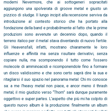
moderni Nevermore, che ai sottogeneri sopracitati
aggiungono una spolverata di groove metal e giusto un
pizzico di sludge. Il lungo incipit alla recensione serviva da
introduzione al contesto storico che ha portato alla
fondazione della band e probabilmente al fatto che le prime
produzioni sono avvenute un decennio dopo, quando il
terreno italico per il metal stava diventando di nuovo fertile.
Gli Heavensfall, infatti, mostrano chiaramente le loro
influenze e affinità ma senza risultare derivativi, senza
copiare nulla, ma scomponendo il tutto come fossero
molecole di amminoacidi e ricomponendole fino a formare
un disco validissimo e che sono certo saprà dire la sua e
ritagliarsi il suo spazio nel panorama metal. Chi mi conosce
sa: a me l’heavy metal non piace, e ancor meno il thrash
metal; il mio giudizio verso “Thorn” sarà dunque puramente
oggettivo e super partes. L’aspetto che più mi ha colpito di
questo nuovo album è la produzione: finalmente un album