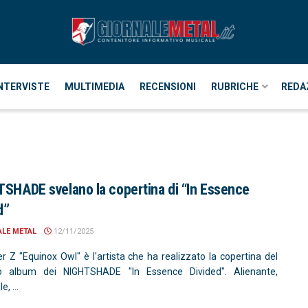
NTERVISTE
MULTIMEDIA
RECENSIONI
RUBRICHE
REDA
TSHADE svelano la copertina di “In Essence
d”
ALE METAL
12/11/2025
r Z "Equinox Owl" è l'artista che ha realizzato la copertina del
o album dei NIGHTSHADE "In Essence Divided". Alienante,
, ...