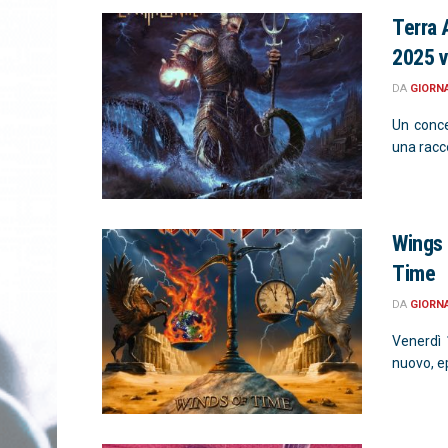
Terra 
2025 v
DA
GIORN
Un conce
una racco
Wings 
Time
DA
GIORN
Venerdì 
nuovo, ep