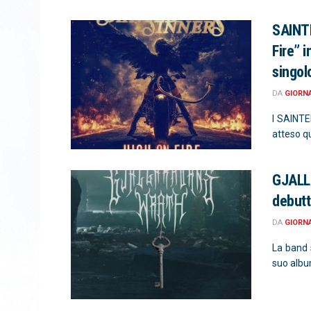
SAINTE
Fire” i
singol
DA
GIORN
I SAINTED
atteso qu
GJALL
debutt
DA
GIORN
La band 
suo album