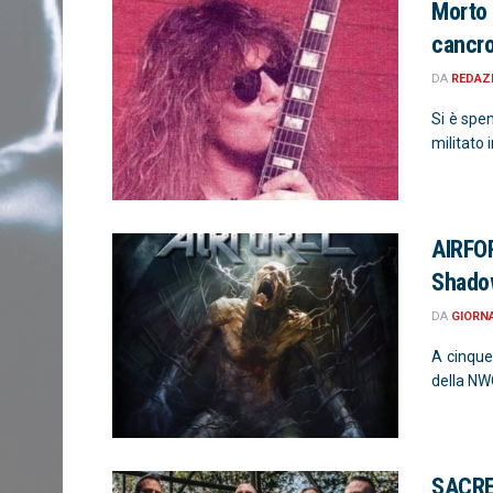
Morto 
cancr
DA
REDAZ
Si è spen
militato 
AIRFOR
Shado
DA
GIORN
A cinque 
della NW
SACRED