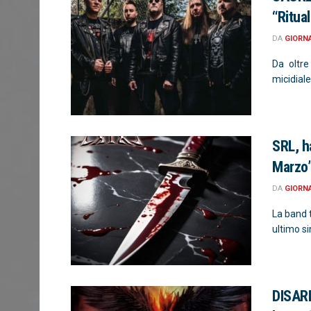
“Ritua
DA
GIORN
Da oltre
micidiale
SRL, h
Marzo
DA
GIORN
La band t
ultimo sin
DISARM