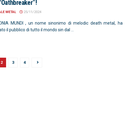
“Oathbreaker”!
ALE METAL
25/11/2024
NIA MUNDI , un nome sinonimo di melodic death metal, ha
to il pubblico di tutto il mondo sin dal ...
2
3
4