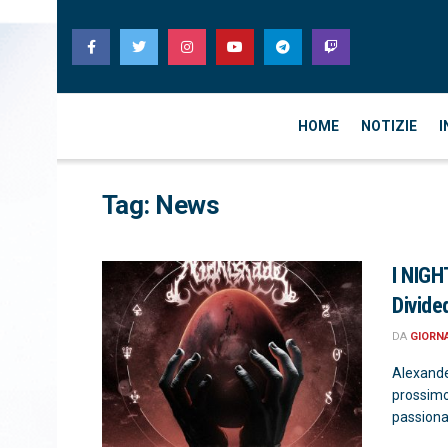
HOME
NOTIZIE
I
Tag:
News
I NIGH
Divide
DA
GIORN
Alexande
prossim
passionale