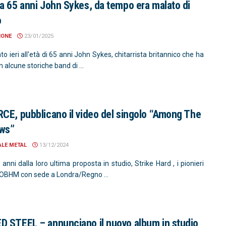
a 65 anni John Sykes, da tempo era malato di
o
IONE
23/01/2025
to ieri all'età di 65 anni John Sykes, chitarrista britannico che ha
in alcune storiche band di ...
CE, pubblicano il video del singolo “Among The
ws”
ALE METAL
13/12/2024
anni dalla loro ultima proposta in studio, Strike Hard , i pionieri
OBHM con sede a Londra/Regno ...
 STEEL – annunciano il nuovo album in studio