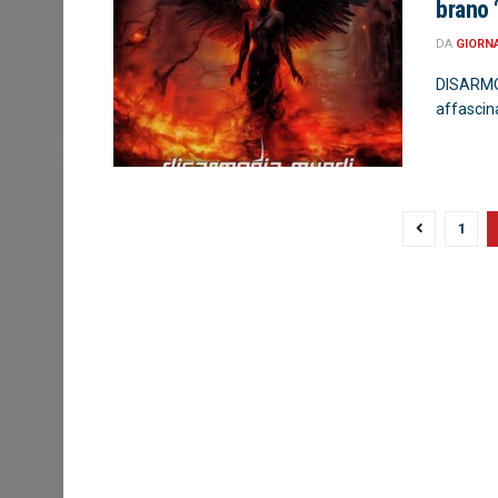
brano 
DA
GIORN
DISARMO
affascina
1