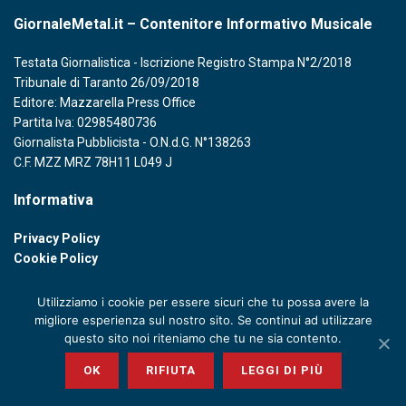
GiornaleMetal.it – Contenitore Informativo Musicale
Testata Giornalistica - Iscrizione Registro Stampa N°2/2018
Tribunale di Taranto 26/09/2018
Editore: Mazzarella Press Office
Partita Iva: 02985480736
Giornalista Pubblicista - O.N.d.G. N°138263
C.F. MZZ MRZ 78H11 L049 J
Informativa
Privacy Policy
Cookie Policy
Utilizziamo i cookie per essere sicuri che tu possa avere la
migliore esperienza sul nostro sito. Se continui ad utilizzare
questo sito noi riteniamo che tu ne sia contento.
© 2020 GIORNALE METAL - P. IVA 02985480736
OK
RIFIUTA
LEGGI DI PIÙ