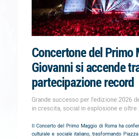
Concertone del Primo 
Giovanni si accende tr
partecipazione record
Grande successo per l’edizione 2026 d
in crescita, social in esplosione e oltr
Il
Concerto del Primo Maggio di Roma
ha confer
culturale e sociale italiano, trasformando Piazz