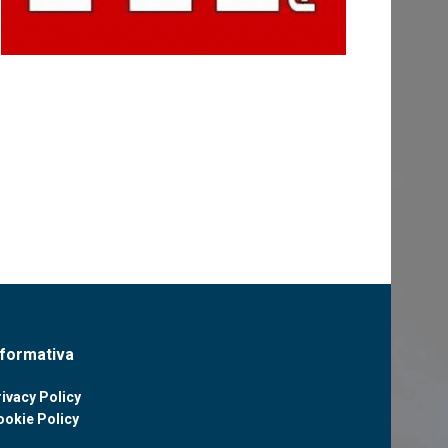
nformativa
ivacy Policy
ookie Policy