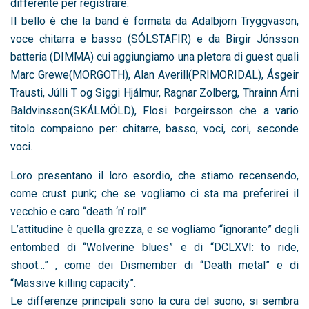
differente per registrare.
Il bello è che la band è formata da Adalbjörn Tryggvason,
voce chitarra e basso (SÓLSTAFIR) e da Birgir Jónsson
batteria (DIMMA) cui aggiungiamo una pletora di guest quali
Marc Grewe(MORGOTH), Alan Averill(PRIMORIDAL), Ásgeir
Trausti, Júlli T og Siggi Hjálmur, Ragnar Zolberg, Thrainn Árni
Baldvinsson(SKÁLMÖLD), Flosi Þorgeirsson che a vario
titolo compaiono per: chitarre, basso, voci, cori, seconde
voci.
Loro presentano il loro esordio, che stiamo recensendo,
come crust punk; che se vogliamo ci sta ma preferirei il
vecchio e caro “death ‘n’ roll”.
L’attitudine è quella grezza, e se vogliamo “ignorante” degli
entombed di “Wolverine blues” e di “DCLXVI: to ride,
shoot…” , come dei Dismember di “Death metal” e di
“Massive killing capacity”.
Le differenze principali sono la cura del suono, si sembra