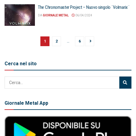
The Chronomaster Project – Nuovo singolo ¨Volmarix¨
DA
GIORNALE METAL
06/04/2024
1
2
…
6
Cerca nel sito
Giornale Metal App