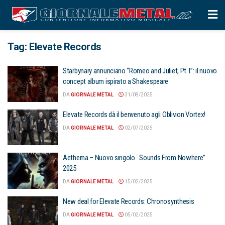
Tag:
Elevate Records
Starbynary annunciano “Romeo and Juliet, Pt. I”: il nuovo
concept album ispirato a Shakespeare
DA
GIORNALE METAL
31/08/2025
Elevate Records dà il benvenuto agli Oblivion Vortex!
DA
GIORNALE METAL
02/07/2025
Aetherna – Nuovo singolo ¨Sounds From Nowhere”
2025
DA
GIORNALE METAL
15/02/2025
New deal for Elevate Records: Chronosynthesis
DA
GIORNALE METAL
05/02/2025