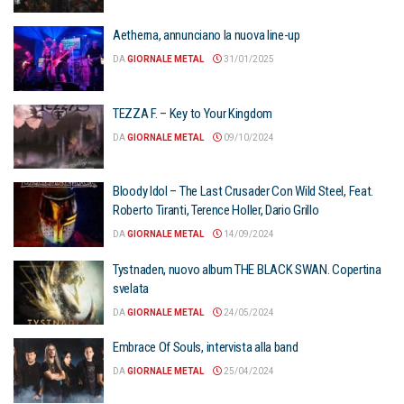
Aetherna, annunciano la nuova line-up
DA
GIORNALE METAL
31/01/2025
TEZZA F. – Key to Your Kingdom
DA
GIORNALE METAL
09/10/2024
Bloody Idol – The Last Crusader Con Wild Steel, Feat.
Roberto Tiranti, Terence Holler, Dario Grillo
DA
GIORNALE METAL
14/09/2024
Tystnaden, nuovo album THE BLACK SWAN. Copertina
svelata
DA
GIORNALE METAL
24/05/2024
Embrace Of Souls, intervista alla band
DA
GIORNALE METAL
25/04/2024