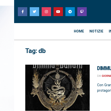
HOME
NOTIZIE
I
Tag:
db
DIMMU 
DA
GIORN
Con Gran
protagoni