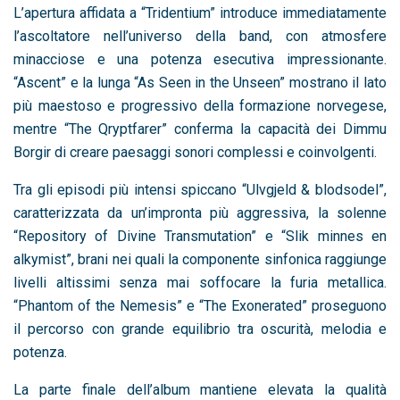
L’apertura affidata a “Tridentium” introduce immediatamente
l’ascoltatore nell’universo della band, con atmosfere
minacciose e una potenza esecutiva impressionante.
“Ascent” e la lunga “As Seen in the Unseen” mostrano il lato
più maestoso e progressivo della formazione norvegese,
mentre “The Qryptfarer” conferma la capacità dei Dimmu
Borgir di creare paesaggi sonori complessi e coinvolgenti.
Tra gli episodi più intensi spiccano “Ulvgjeld & blodsodel”,
caratterizzata da un’impronta più aggressiva, la solenne
“Repository of Divine Transmutation” e “Slik minnes en
alkymist”, brani nei quali la componente sinfonica raggiunge
livelli altissimi senza mai soffocare la furia metallica.
“Phantom of the Nemesis” e “The Exonerated” proseguono
il percorso con grande equilibrio tra oscurità, melodia e
potenza.
La parte finale dell’album mantiene elevata la qualità