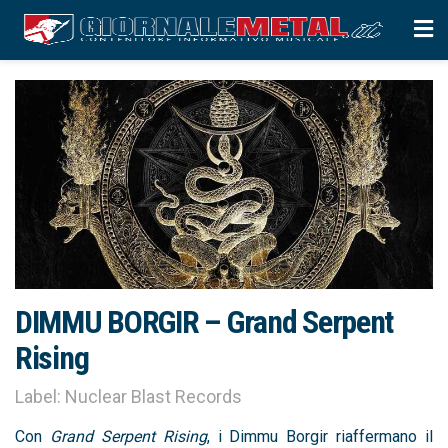
DIMMU BORGIR – Grand Serpent
Rising
Label: Nuclear Blast Records
Con
Grand Serpent Rising
, i Dimmu Borgir riaffermano il