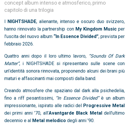
concept album intenso e atmosferico, primo
capitolo di una trilogia
I
NIGHTSHADE
, alienante, intenso e oscuro duo svizzero,
hanno rinnovato la partnership con
My Kingdom Music
per
l’uscita del nuovo album
“In Essence Divided”
, prevista per
febbraio 2026.
Quattro anni dopo il loro ultimo lavoro,
“Sounds Of Dark
Matter”
, i NIGHTSHADE si ripresentano sulle scene con
un’identità sonora rinnovata, proponendo alcuni dei brani più
maturi e affascinanti mai composti dalla band.
Creando atmosfere che spaziano dal dark alla psichedelia,
fino a riff pesantissimi,
“In Essence Divided”
è un album
impressionante, ispirato alle radici del
Progressive Metal
dei primi anni ’70, all’
Avantgarde Black Metal
dell’ultimo
decennio e al
Metal melodico
degli anni ’90.