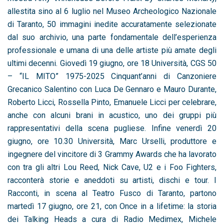
allestita sino al 6 luglio nel Museo Archeologico Nazionale
di Taranto, 50 immagini inedite accuratamente selezionate
dal suo archivio, una parte fondamentale dell’esperienza
professionale e umana di una delle artiste più amate degli
ultimi decenni. Giovedì 19 giugno, ore 18 Università, CGS 50
– “IL MITO” 1975-2025 Cinquant’anni di Canzoniere
Grecanico Salentino con Luca De Gennaro e Mauro Durante,
Roberto Licci, Rossella Pinto, Emanuele Licci per celebrare,
anche con alcuni brani in acustico, uno dei gruppi più
rappresentativi della scena pugliese. Infine venerdì 20
giugno, ore 10.30 Università, Marc Urselli, produttore e
ingegnere del vincitore di 3 Grammy Awards che ha lavorato
con tra gli altri Lou Reed, Nick Cave, U2 e i Foo Fighters,
racconterà storie e aneddoti su artisti, dischi e tour. I
Racconti, in scena al Teatro Fusco di Taranto, partono
martedì 17 giugno, ore 21, con Once in a lifetime: la storia
dei Talking Heads a cura di Radio Medimex, Michele