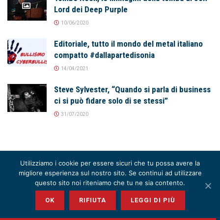
Lord dei Deep Purple
10/06/2020
Editoriale, tutto il mondo del metal italiano
compatto #dallapartedisonia
14/04/2021
Steve Sylvester, “Quando si parla di business
ci si può fidare solo di se stessi”
31/07/2020
Utilizziamo i cookie per essere sicuri che tu possa avere la
migliore esperienza sul nostro sito. Se continui ad utilizzare
questo sito noi riteniamo che tu ne sia contento.
OK
RIFIUTA
LEGGI DI PIÙ