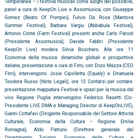
Temporanee – i festival musicali come luoghi del possibile,
panel a cura di KeepOn Live e Assomusica, con Giuseppe
Gomez (Beats Of Pompei), Fulvio De Rosa (Mantova
Summer Festival), Barbara Vargiu (Abbabula Festival),
Antonio Conte (Farm Festival) presenti anche Carlo Parodi
(Presidente Assomusica), Davide Fabbri (Presidente
KeepOn Live) modera Silvia Boschero. Alle ore 11
Economia della musica: dinamiche globali e prospettive
italiane, presentazione a cura di Fimi, con Enzo Mazza (CEO
Fimi), intervengono Josie Cipolletta (Equaly) e Emanuela
Teodora Russo (Note Legali), ore 12 Contarsi per contare:
presentazione mappatura Festival e spazi per la musica dal
vivo Regione Puglia intervengono Federico Rasetti (Co-
Presidente LIVE DMA e Managing Director di KeepOnLIVE),
Gianni Cottafavi (Dirigente Responsabile del Settore Attività
Culturale, Economia della Cultura – Regione Emilia
Romagna), Aldo Patruno (Direttore generale del
Dipartimento Turismo, Economia della Cultura e