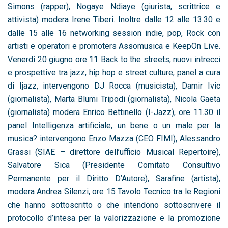
Simons (rapper), Nogaye Ndiaye (giurista, scrittrice e
attivista) modera Irene Tiberi. Inoltre dalle 12 alle 13.30 e
dalle 15 alle 16 networking session indie, pop, Rock con
artisti e operatori e promoters Assomusica e KeepOn Live.
Venerdì 20 giugno ore 11 Back to the streets, nuovi intrecci
e prospettive tra jazz, hip hop e street culture, panel a cura
di Ijazz, intervengono DJ Rocca (musicista), Damir Ivic
(giornalista), Marta Blumi Tripodi (giornalista), Nicola Gaeta
(giornalista) modera Enrico Bettinello (I-Jazz), ore 11.30 il
panel Intelligenza artificiale, un bene o un male per la
musica? intervengono Enzo Mazza (CEO FIMI), Alessandro
Grassi (SIAE – direttore dell’ufficio Musical Repertoire),
Salvatore Sica (Presidente Comitato Consultivo
Permanente per il Diritto D’Autore), Sarafine (artista),
modera Andrea Silenzi, ore 15 Tavolo Tecnico tra le Regioni
che hanno sottoscritto o che intendono sottoscrivere il
protocollo d’intesa per la valorizzazione e la promozione