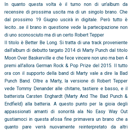
In quanto questa volta è il turno non di un’album da
recensire di prossima uscita ma di un singolo brano. Che
dal prossimo 19 Giugno uscirà in digitale. Però tutto è
lecito…se il brano in questione vede la partecipazione non
di uno sconosciuto ma di un certo Robert Tepper
Il titolo è Better Be Long. Si tratta di una track proveniente
dall’album di debutto targato 2014 di Marty Punch dal titolo
Moon Over Baskerville e che fece vincere non uno ma ben 4
premi all’allora German Rock & Pop Prize del 2015. Il tutto
ora con il supporto della band di Marty vale a dire la Bad
Punch Band. Oltre a Marty, la versione di Robert Tepper
vede Tommy Denander alle chitarre, tastiere e basso, e il
batterista Carsten Enghardt (Marty And The Bad Punch &
Endfield) alla batteria. A questo punto per la gioia degli
appassionati amanti di sonorità ala No Easy Way Out
gustiamoci in questa afosa fine primavera un brano che a
quanto pare verrà nuovamente reinterpretato da altri