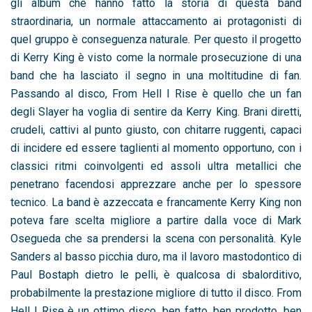
gli album che hanno fatto la storia di questa band
straordinaria, un normale attaccamento ai protagonisti di
quel gruppo è conseguenza naturale. Per questo il progetto
di Kerry King è visto come la normale prosecuzione di una
band che ha lasciato il segno in una moltitudine di fan.
Passando al disco, From Hell I Rise è quello che un fan
degli Slayer ha voglia di sentire da Kerry King. Brani diretti,
crudeli, cattivi al punto giusto, con chitarre ruggenti, capaci
di incidere ed essere taglienti al momento opportuno, con i
classici ritmi coinvolgenti ed assoli ultra metallici che
penetrano facendosi apprezzare anche per lo spessore
tecnico. La band è azzeccata e francamente Kerry King non
poteva fare scelta migliore a partire dalla voce di Mark
Osegueda che sa prendersi la scena con personalità. Kyle
Sanders al basso picchia duro, ma il lavoro mastodontico di
Paul Bostaph dietro le pelli, è qualcosa di sbalorditivo,
probabilmente la prestazione migliore di tutto il disco. From
Hell I Rise è un ottimo disco, ben fatto, ben prodotto, ben