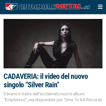
CADAVERIA: il video del nuovo
singolo “Silver Rain”
Il brano è tratto dall'acclamato nuovo album
"Emptiness", ora disponibile per Time To Kill Records