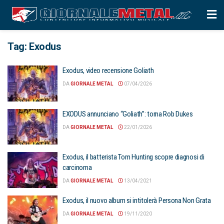
Tag:
Exodus
Exodus, video recensione Goliath
DA
GIORNALE METAL
07/04/2026
EXODUS annunciano “Goliath”: torna Rob Dukes
DA
GIORNALE METAL
22/01/2026
Exodus, il batterista Tom Hunting scopre diagnosi di
carcinoma
DA
GIORNALE METAL
13/04/2021
Exodus, il nuovo album si intitolerà Persona Non Grata
DA
GIORNALE METAL
19/11/2020