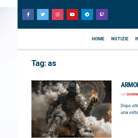
HOME
NOTIZIE
I
Tag:
as
ARMOR
DA
GIORN
Dopo olt
una volta