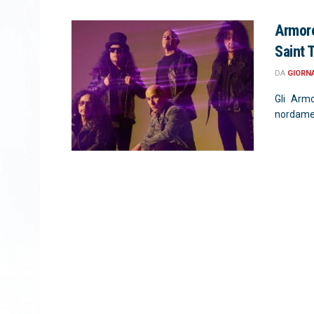
Armore
Saint 
DA
GIORN
Gli Arm
nordameri