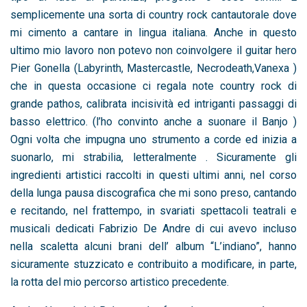
semplicemente una sorta di country rock cantautorale dove
mi cimento a cantare in lingua italiana. Anche in questo
ultimo mio lavoro non potevo non coinvolgere il guitar hero
Pier Gonella (Labyrinth, Mastercastle, Necrodeath,Vanexa )
che in questa occasione ci regala note country rock di
grande pathos, calibrata incisività ed intriganti passaggi di
basso elettrico. (l’ho convinto anche a suonare il Banjo )
Ogni volta che impugna uno strumento a corde ed inizia a
suonarlo, mi strabilia, letteralmente . Sicuramente gli
ingredienti artistici raccolti in questi ultimi anni, nel corso
della lunga pausa discografica che mi sono preso, cantando
e recitando, nel frattempo, in svariati spettacoli teatrali e
musicali dedicati Fabrizio De Andre di cui avevo incluso
nella scaletta alcuni brani dell’ album “L’indiano”, hanno
sicuramente stuzzicato e contribuito a modificare, in parte,
la rotta del mio percorso artistico precedente.