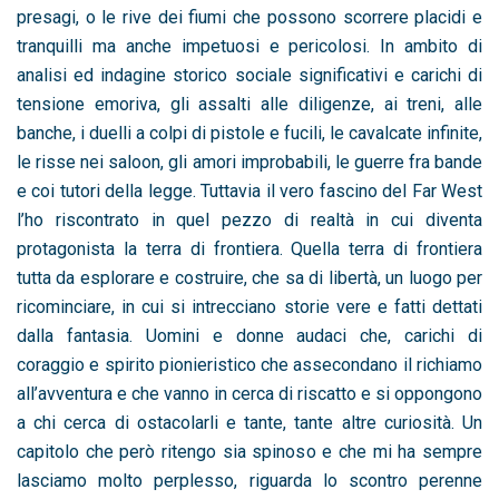
presagi, o le rive dei fiumi che possono scorrere placidi e
tranquilli ma anche impetuosi e pericolosi. In ambito di
analisi ed indagine storico sociale significativi e carichi di
tensione emoriva, gli assalti alle diligenze, ai treni, alle
banche, i duelli a colpi di pistole e fucili, le cavalcate infinite,
le risse nei saloon, gli amori improbabili, le guerre fra bande
e coi tutori della legge. Tuttavia il vero fascino del Far West
l’ho riscontrato in quel pezzo di realtà in cui diventa
protagonista la terra di frontiera. Quella terra di frontiera
tutta da esplorare e costruire, che sa di libertà, un luogo per
ricominciare, in cui si intrecciano storie vere e fatti dettati
dalla fantasia. Uomini e donne audaci che, carichi di
coraggio e spirito pionieristico che assecondano il richiamo
all’avventura e che vanno in cerca di riscatto e si oppongono
a chi cerca di ostacolarli e tante, tante altre curiosità. Un
capitolo che però ritengo sia spinoso e che mi ha sempre
lasciamo molto perplesso, riguarda lo scontro perenne