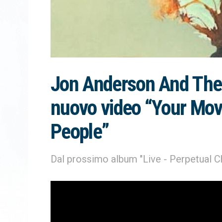
Jon Anderson And The 
nuovo video “Your Mov
People”
Dal prossimo album "Live - Perpetual Ch