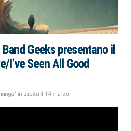
Band Geeks presentano il
e/I’ve Seen All Good
ange" in uscita il 14 marzo