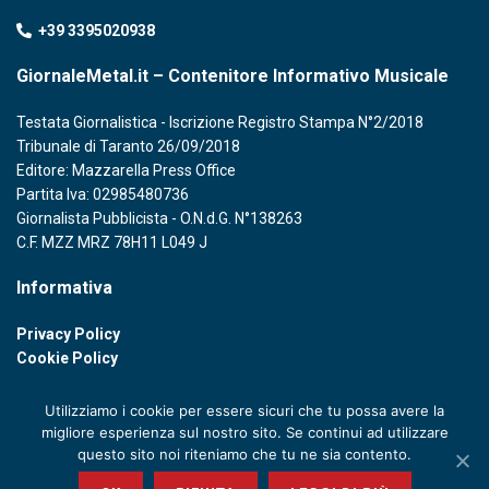
+39 3395020938
GiornaleMetal.it – Contenitore Informativo Musicale
Testata Giornalistica - Iscrizione Registro Stampa N°2/2018
Tribunale di Taranto 26/09/2018
Editore: Mazzarella Press Office
Partita Iva: 02985480736
Giornalista Pubblicista - O.N.d.G. N°138263
C.F. MZZ MRZ 78H11 L049 J
Informativa
Privacy Policy
Cookie Policy
Utilizziamo i cookie per essere sicuri che tu possa avere la
migliore esperienza sul nostro sito. Se continui ad utilizzare
questo sito noi riteniamo che tu ne sia contento.
© 2020 GIORNALE METAL - P. IVA 02985480736