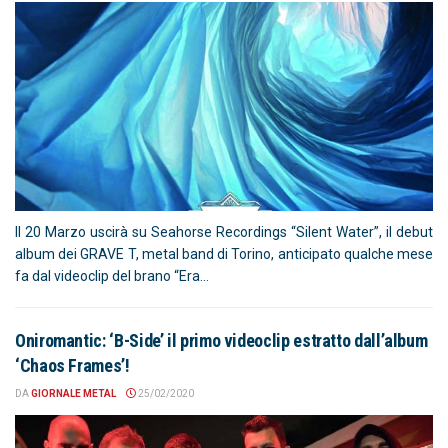
Il 20 Marzo uscirà su Seahorse Recordings “Silent Water”, il debut
album dei GRAVE T, metal band di Torino, anticipato qualche mese
fa dal videoclip del brano “Era...
Oniromantic: ‘B-Side’ il primo videoclip estratto dall’album
‘Chaos Frames’!
DA
GIORNALE METAL
25/02/2020