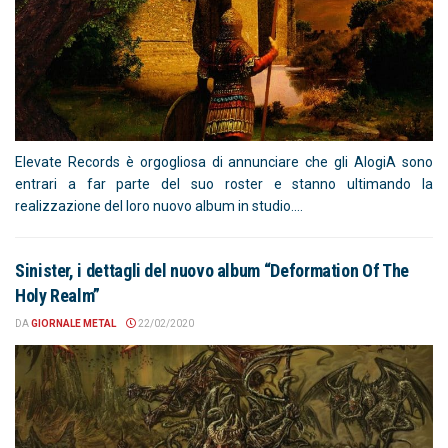
Elevate Records è orgogliosa di annunciare che gli AlogiA sono
entrari a far parte del suo roster e stanno ultimando la
realizzazione del loro nuovo album in studio....
Sinister, i dettagli del nuovo album “Deformation Of The
Holy Realm”
DA
GIORNALE METAL
22/02/2020