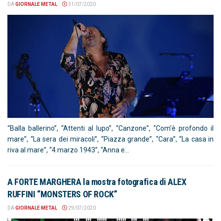
DA
GIORNALE METAL
31/07/2020
“Balla ballerino”, “Attenti al lupo”, “Canzone”, “Com’è profondo il
mare”, “La sera dei miracoli”, “Piazza grande”, “Cara”, “La casa in
riva al mare”, “4 marzo 1943”, “Anna e...
A FORTE MARGHERA la mostra fotografica di ALEX
RUFFINI “MONSTERS OF ROCK”
DA
GIORNALE METAL
29/07/2020